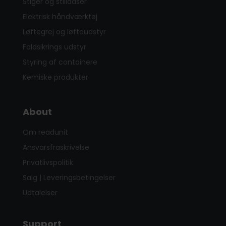
Stiger og stilladser
Elektrisk håndværktøj
Løftegrej og løfteudstyr
Faldsikrings udstyr
Styring af containere
Kemiske produkter
About
Om readunit
Ansvarsfraskrivelse
Privatlivspolitik
Salg | Leveringsbetingelser
Udtalelser
Support