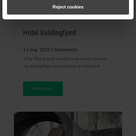
Reject cookies
Hotel Koldingfjord
12 maj. 2025
|
Statements
Vi har fået et godt overblik over vores opgaver,
og ubehagelige overraskelser er minimeret
Read more