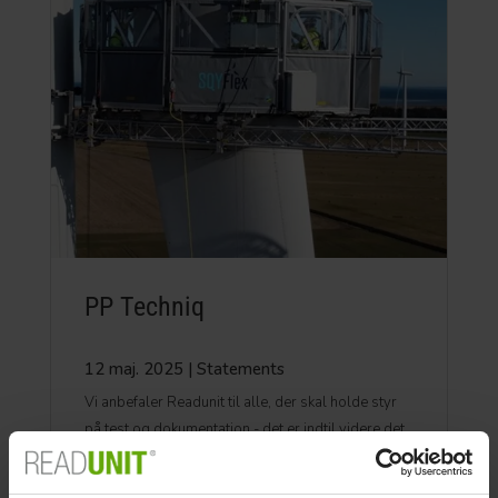
PP Techniq
12 maj. 2025
|
Statements
Vi anbefaler Readunit til alle, der skal holde styr
på test og dokumentation - det er indtil videre det
bedste system, vi har set.