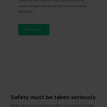
Som et system inden for lovpligtige eftersyn og
anden vedligeholdelse, kan jeg bestemt anbefale
READUNIT
Read more
Safety must be taken seriously
Work and production safety is more in focus